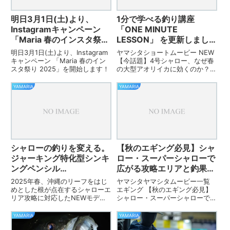
明日3月1日(土)より、
1分で学べる釣り講座
Instagramキャンペーン
「ONE MINUTE
「Maria 春のインスタ祭り
LESSON」 を更新しまし
2025」を開始します！
た。
明日3月1日(土)より、Instagram
ヤマシタショートムービー NEW
キャンペーン 「Maria 春のイン
【今話題】4号シャロー、なぜ春
スタ祭り 2025」を開始します！
の大型アオリイカに効くのか？エ
ギングマイスター川上英佑がその
効果・メリットまで徹底解説！
YAMARIA
YAMARIA
【EGING ONEMINUTE
LESSON】【今話題】4号シャロ
ー、なぜ春の大型アオ...
シャローの釣りを変える。
【秋のエギング必見】シャ
ジャーキング特化型シンキ
ロー・スーパーシャローで
ングペンシル
広がる攻略エリアと釣果ア
「SOUTHER（サウザー）
ップのコツ【エギングレッ
2025年春、沖縄のリーフをはじ
ヤマシタヤマシタムービー一覧
S75」
スン】をYouTubeに公開
めとした根が点在するシャローエ
エギング 【秋のエギング必見】
リア攻略に対応したNEWモデ
シャロー・スーパーシャローで広
しました。
ル、「サウザーS75」がMariaか
がる攻略エリアと釣果アップのコ
ら登場する。コンセプトは「ジャ
ツ【エギングレッスン】【秋のエ
YAMARIA
YAMARIA
ークに特化したシンキングペンシ
ギング必見】シャロー・スーパー