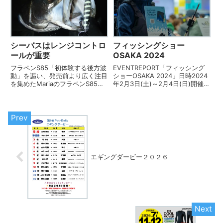
ル」リトリーブやフォールでは喰
シャローで広がる攻略エリアと釣
わせに特化したシンキング...
果アップのコツ【エギングレッ
ス...
シーバスはレンジコントロ
フィッシングショー
ールが重要
OSAKA 2024
フラペンS85「初体験する後方波
EVENTREPORT「フィッシング
動」を謳い、発売前より広く注目
ショーOSAKA 2024」日時2024
を集めたMariaのフラペンS85。
年2月3日(土)～2月4日(日)開催場
可動式リップという物珍しい機能
所大阪府「インテックス大阪」
も相まってか、2014春の発売か
REPORTレポート2024年も開催
ら快調な勢いで突っ走ってきまし
となりました「フィッシングショ
た。もちろん勢いは話題性だけで
ーOSAKA」！釣りフェスティ
なく、スタッフ陣によ...
バ...
エギングダービー２０２６